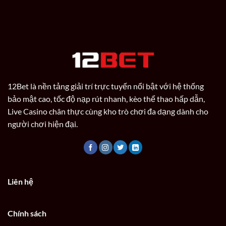
12Bet là nền tảng giải trí trực tuyến nổi bật với hệ thống
bảo mật cao, tốc độ nạp rút nhanh, kèo thể thao hấp dẫn,
Live Casino chân thực cùng kho trò chơi đa dạng dành cho
người chơi hiện đại.
Liên hệ
Chính sách