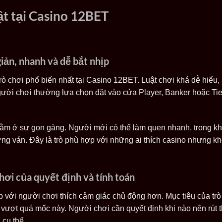
ật tại Casino 12BET
ản, nhanh và dễ bắt nhịp
rò chơi phổ biến nhất tại Casino 12BET. Luật chơi khá dễ hiểu,
ời chơi thường lựa chọn đặt vào cửa Player, Banker hoặc Tie,
ằm ở sự gọn gàng. Người mới có thể làm quen nhanh, trong khi
từng ván. Đây là trò phù hợp với những ai thích casino nhưng 
hơi của quyết định và tính toán
 với người chơi thích cảm giác chủ động hơn. Mục tiêu của trò
vượt quá mốc này. Người chơi cần quyết định khi nào nên rút 
 cụ thể.