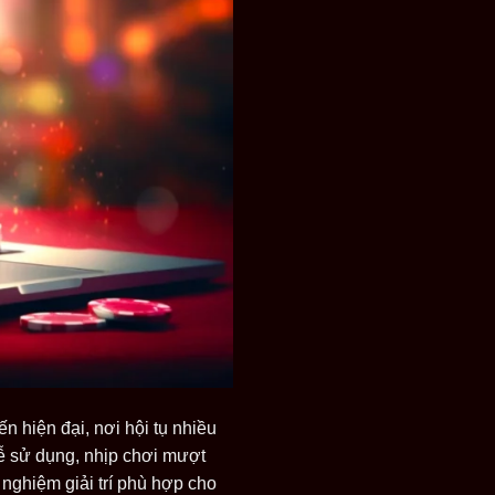
n hiện đại, nơi hội tụ nhiều
dễ sử dụng, nhịp chơi mượt
 nghiệm giải trí phù hợp cho