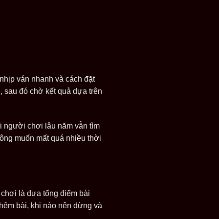
 nhịp ván nhanh và cách đặt
 sau đó chờ kết quả dựa trên
 người chơi lâu năm vẫn tìm
không muốn mất quá nhiều thời
 chơi là đưa tổng điểm bài
thêm bài, khi nào nên dừng và