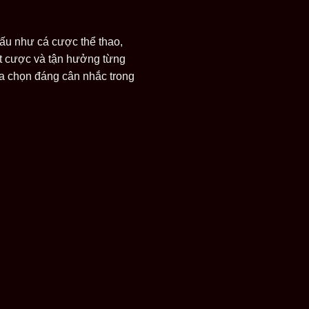
đấu như cá cược thể thao,
ặt cược và tận hưởng từng
ựa chọn đáng cân nhắc trong