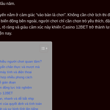
 lâu năm.
uyến nằm ở cảm giác “vào bàn là chơi”. Không cần chờ lịch thi 
 biến động bên ngoài, người chơi chỉ cần chọn trò yêu thích, đ
 rõ ràng và giàu cảm xúc này khiến Casino 12BET trở thành l
iện nay.
hiều người chơi quan tâm?
tuyến chân thực và mượt mà
 máy tính và điện thoại
ù hợp nhiều phong cách
ế gián đoạn
m động lực trải nghiệm
ino 12BET
n, nhanh và dễ bắt nhịp
i của quyết định và tính toán
h và sự bình tĩnh lên tiếng