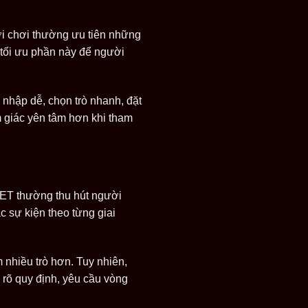
ười chơi thường ưu tiên những
g tối ưu phần này để người
g nhập dễ, chọn trò nhanh, đặt
m giác yên tâm hơn khi tham
BET thường thu hút người
 sự kiện theo từng giai
 nhiều trò hơn. Tuy nhiên,
 rõ quy định, yêu cầu vòng