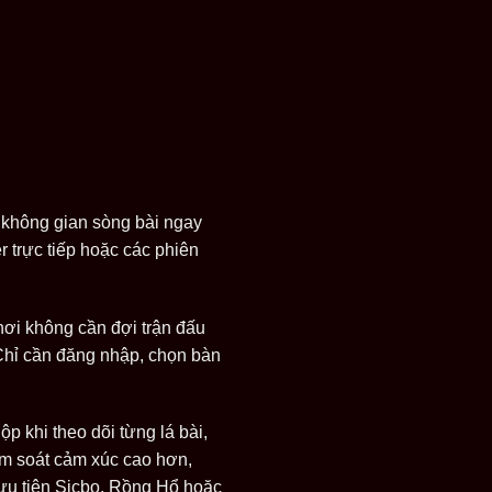
 không gian sòng bài ngay
r trực tiếp hoặc các phiên
chơi không cần đợi trận đấu
. Chỉ cần đăng nhập, chọn bàn
 khi theo dõi từng lá bài,
ểm soát cảm xúc cao hơn,
g ưu tiên Sicbo, Rồng Hổ hoặc