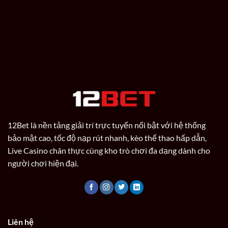
12Bet là nền tảng giải trí trực tuyến nổi bật với hệ thống
bảo mật cao, tốc độ nạp rút nhanh, kèo thể thao hấp dẫn,
Live Casino chân thực cùng kho trò chơi đa dạng dành cho
người chơi hiện đại.
Liên hệ