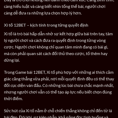
càng hiểu luật và càng biết nhìn tổng thể bài, người chơi
càng dễ đưa ra những lựa chọn hợp lý hơn.
Xì tố 12BET – kịch tính trong từng quyết định
Xì tố là trò bài hấp dẫn nhờ sự kết hợp giữa bài trên tay, tâm
lý người chơi và cách đưa ra quyết định trong từng vòng
cược. Người chơi không chỉ quan tâm mình đang có bài gì,
mà còn phải quan sát cách đối thủ theo cược, tố thêm hay
dừng lại.
Trong Game bài 12BET, Xì tố phù hợp với những ai thích cảm
giác căng thẳng vừa phải, nơi mỗi quyết định đều có thể thay
đổi cục diện ván đấu. Có những lúc bài chưa chắc mạnh nhất,
nhưng người chơi vẫn có thể tạo áp lực nếu biết chọn đúng
thời điểm.
Sức hút của Xì tố nằm ở chỗ chiến thắng không chỉ đến từ lá
bài đẹp. Đôi khi, sự kiên nhẫn, khả năng đọc tình huống và