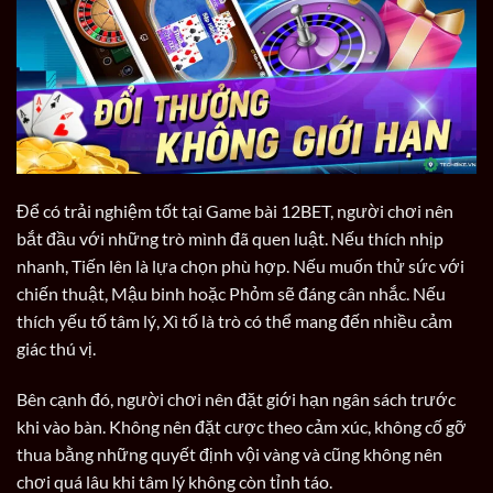
Để có trải nghiệm tốt tại Game bài 12BET, người chơi nên
bắt đầu với những trò mình đã quen luật. Nếu thích nhịp
nhanh, Tiến lên là lựa chọn phù hợp. Nếu muốn thử sức với
chiến thuật, Mậu binh hoặc Phỏm sẽ đáng cân nhắc. Nếu
thích yếu tố tâm lý, Xì tố là trò có thể mang đến nhiều cảm
giác thú vị.
Bên cạnh đó, người chơi nên đặt giới hạn ngân sách trước
khi vào bàn. Không nên đặt cược theo cảm xúc, không cố gỡ
thua bằng những quyết định vội vàng và cũng không nên
chơi quá lâu khi tâm lý không còn tỉnh táo.