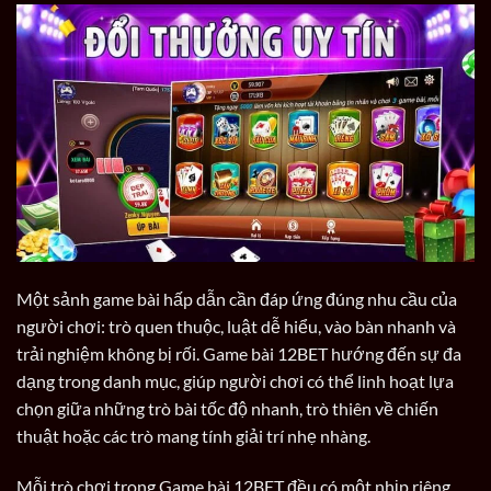
Một sảnh game bài hấp dẫn cần đáp ứng đúng nhu cầu của
người chơi: trò quen thuộc, luật dễ hiểu, vào bàn nhanh và
trải nghiệm không bị rối. Game bài 12BET hướng đến sự đa
dạng trong danh mục, giúp người chơi có thể linh hoạt lựa
chọn giữa những trò bài tốc độ nhanh, trò thiên về chiến
thuật hoặc các trò mang tính giải trí nhẹ nhàng.
Mỗi trò chơi trong Game bài 12BET đều có một nhịp riêng.